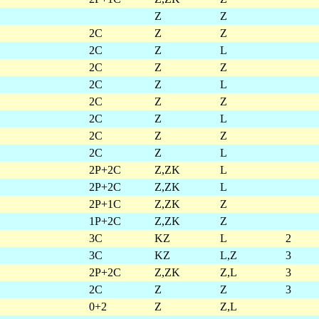
Z
Z
2C
Z
Z
2C
Z
L
2C
Z
Z
2C
Z
L
2C
Z
Z
2C
Z
L
2C
Z
Z
2C
Z
L
2P+2C
Z,ZK
L
2P+2C
Z,ZK
L
2P+1C
Z,ZK
Z
1P+2C
Z,ZK
Z
3C
KZ
L
2
3C
KZ
L,Z
3
2P+2C
Z,ZK
Z,L
3
2C
Z
Z
3
0+2
Z
Z,L