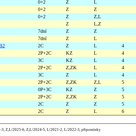
0+2
Z
L
0+2
Z
Z
0+2
Z
Z,L
Z
L,Z
7dní
Z
Z
7dní
Z
L
 B2
2C
Z
L
4
2P+2C
KZ
L
4
3C
KZ
L
4
2P+2C
Z,ZK
L
4
3C
Z
L
4
2P+2C
Z,ZK
Z,L
5
0P+3C
KZ
Z
5
2P+2C
Z,ZK
Z
5
2C
Z
Z
5
2C
Z
L
6
2-3, Z,L/2025-6, Z,L/2024-5, L/2021-2, L/2022-3, připomínky