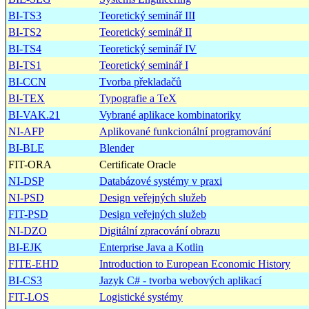
BI-TS3
Teoretický seminář III
BI-TS2
Teoretický seminář II
BI-TS4
Teoretický seminář IV
BI-TS1
Teoretický seminář I
BI-CCN
Tvorba překladačů
BI-TEX
Typografie a TeX
BI-VAK.21
Vybrané aplikace kombinatoriky
NI-AFP
Aplikované funkcionální programování
BI-BLE
Blender
FIT-ORA
Certificate Oracle
NI-DSP
Databázové systémy v praxi
NI-PSD
Design veřejných služeb
FIT-PSD
Design veřejných služeb
NI-DZO
Digitální zpracování obrazu
BI-EJK
Enterprise Java a Kotlin
FITE-EHD
Introduction to European Economic History
BI-CS3
Jazyk C# - tvorba webových aplikací
FIT-LOS
Logistické systémy