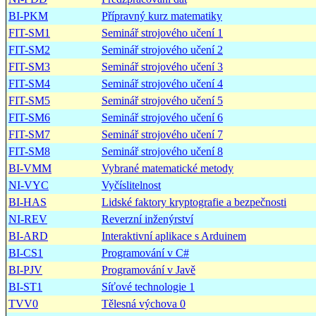
BI-PKM
Přípravný kurz matematiky
FIT-SM1
Seminář strojového učení 1
FIT-SM2
Seminář strojového učení 2
FIT-SM3
Seminář strojového učení 3
FIT-SM4
Seminář strojového učení 4
FIT-SM5
Seminář strojového učení 5
FIT-SM6
Seminář strojového učení 6
FIT-SM7
Seminář strojového učení 7
FIT-SM8
Seminář strojového učení 8
BI-VMM
Vybrané matematické metody
NI-VYC
Vyčíslitelnost
BI-HAS
Lidské faktory kryptografie a bezpečnosti
NI-REV
Reverzní inženýrství
BI-ARD
Interaktivní aplikace s Arduinem
BI-CS1
Programování v C#
BI-PJV
Programování v Javě
BI-ST1
Síťové technologie 1
TVV0
Tělesná výchova 0