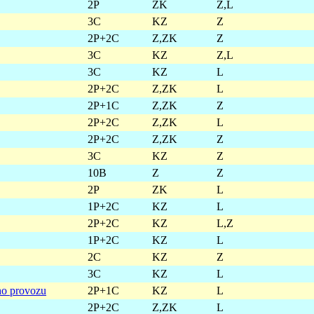
2P
ZK
Z,L
3C
KZ
Z
2P+2C
Z,ZK
Z
3C
KZ
Z,L
3C
KZ
L
2P+2C
Z,ZK
L
2P+1C
Z,ZK
Z
2P+2C
Z,ZK
L
2P+2C
Z,ZK
Z
3C
KZ
Z
10B
Z
Z
2P
ZK
L
1P+2C
KZ
L
2P+2C
KZ
L,Z
1P+2C
KZ
L
2C
KZ
Z
3C
KZ
L
ho provozu
2P+1C
KZ
L
2P+2C
Z,ZK
L