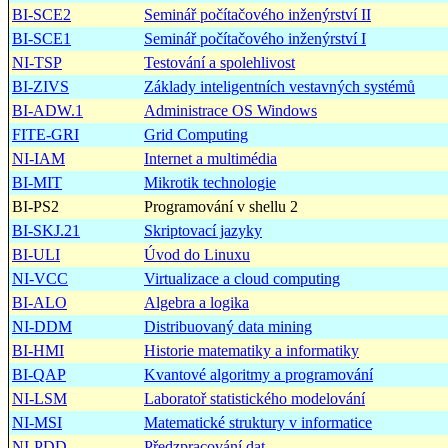
BI-SCE2
Seminář počítačového inženýrství II
BI-SCE1
Seminář počítačového inženýrství I
NI-TSP
Testování a spolehlivost
BI-ZIVS
Základy inteligentních vestavných systémů
BI-ADW.1
Administrace OS Windows
FITE-GRI
Grid Computing
NI-IAM
Internet a multimédia
BI-MIT
Mikrotik technologie
BI-PS2
Programování v shellu 2
BI-SKJ.21
Skriptovací jazyky
BI-ULI
Úvod do Linuxu
NI-VCC
Virtualizace a cloud computing
BI-ALO
Algebra a logika
NI-DDM
Distribuovaný data mining
BI-HMI
Historie matematiky a informatiky
BI-QAP
Kvantové algoritmy a programování
NI-LSM
Laboratoř statistického modelování
NI-MSI
Matematické struktury v informatice
NI-PDD
Předzpracování dat