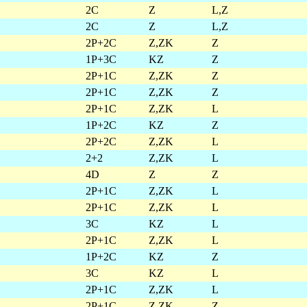
2C
Z
L,Z
2C
Z
L,Z
2P+2C
Z,ZK
Z
1P+3C
KZ
Z
2P+1C
Z,ZK
Z
2P+1C
Z,ZK
Z
2P+1C
Z,ZK
L
1P+2C
KZ
Z
2P+2C
Z,ZK
L
2+2
Z,ZK
L
4D
Z
Z
2P+1C
Z,ZK
L
2P+1C
Z,ZK
L
3C
KZ
L
2P+1C
Z,ZK
L
1P+2C
KZ
Z
3C
KZ
L
2P+1C
Z,ZK
L
2P+1C
Z,ZK
Z