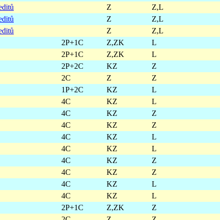
editů
Z
Z,L
editů
Z
Z,L
editů
Z
Z,L
2P+1C
Z,ZK
L
2P+1C
Z,ZK
L
2P+2C
KZ
Z
2C
Z
Z
1P+2C
KZ
L
4C
KZ
L
4C
KZ
Z
4C
KZ
Z
4C
KZ
L
4C
KZ
L
4C
KZ
Z
4C
KZ
Z
4C
KZ
L
4C
KZ
L
2P+1C
Z,ZK
Z
2C
Z
Z