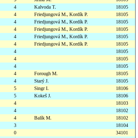
4
Kalvoda T.
18105
4
Friedjungová M., Kordík P.
18105
4
Friedjungová M., Kordík P.
18105
4
Friedjungová M., Kordík P.
18105
4
Friedjungová M., Kordík P.
18105
4
Friedjungová M., Kordík P.
18105
4
18105
4
18105
4
18105
4
Forough M.
18105
4
Starý J.
18105
5
Singr I.
18106
5
Kokeš J.
18106
4
18103
4
18102
4
Balík M.
18102
3
18104
0
34101