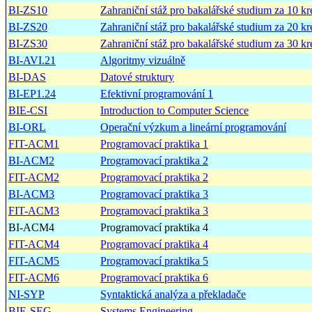
BI-ZS10
Zahraniční stáž pro bakalářské studium za 10 kr
BI-ZS20
Zahraniční stáž pro bakalářské studium za 20 kr
BI-ZS30
Zahraniční stáž pro bakalářské studium za 30 kr
BI-AVI.21
Algoritmy vizuálně
BI-DAS
Datové struktury
BI-EP1.24
Efektivní programování 1
BIE-CSI
Introduction to Computer Science
BI-ORL
Operační výzkum a lineární programování
FIT-ACM1
Programovací praktika 1
BI-ACM2
Programovací praktika 2
FIT-ACM2
Programovací praktika 2
BI-ACM3
Programovací praktika 3
FIT-ACM3
Programovací praktika 3
BI-ACM4
Programovací praktika 4
FIT-ACM4
Programovací praktika 4
FIT-ACM5
Programovací praktika 5
FIT-ACM6
Programovací praktika 6
NI-SYP
Syntaktická analýza a překladače
BIE-SEG
Systems Engineering