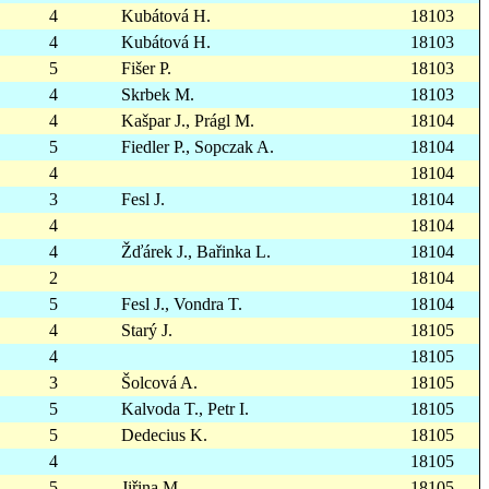
4
Kubátová H.
18103
4
Kubátová H.
18103
5
Fišer P.
18103
4
Skrbek M.
18103
4
Kašpar J., Prágl M.
18104
5
Fiedler P., Sopczak A.
18104
4
18104
3
Fesl J.
18104
4
18104
4
Žďárek J., Bařinka L.
18104
2
18104
5
Fesl J., Vondra T.
18104
4
Starý J.
18105
4
18105
3
Šolcová A.
18105
5
Kalvoda T., Petr I.
18105
5
Dedecius K.
18105
4
18105
5
Jiřina M.
18105