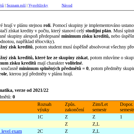
ětů
|
Seznam rolí
|
Vysvětlivky
Návod
ré hrají v plánu stejnou
roli
. Pomocí skupiny je implementováno ustanove
tačí získat kredity v počtu, který stanoví celý
studijní plán
. Musí spln
dané skupiny alespoň předepsané
minimum zisku kreditů,
nebo úspěšn
odnotou, například tělocviky).
žný zisk kreditů
, potom student musí úspěšně absolvovat všechny pře
ý zisk kreditů, které lze ze skupiny získat
, potom mluvíme o skup
mum zisku kreditů
mají charakter
volitelné
.
 současně
minimum splněných předmětů = 0
, potom předměty skupi
role
, kterou její předměty v plánu hrají.
atika, verze od 2021/22
dmětů:
0
Rozsah
Způs.
Zim/Let
Dopor.
výuky
zakončení
semestr
semestr
1C
Z
Z
1
Z
Z,L
2 level exam
2C
Z
Z,L