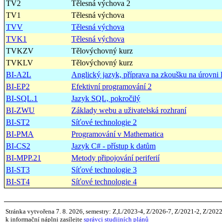
TV2
Tělesná výchova 2
TV1
Tělesná výchova
TVV
Tělesná výchova
TVK1
Tělesná výchova
TVKZV
Tělovýchovný kurz
TVKLV
Tělovýchovný kurz
BI-A2L
Anglický jazyk, příprava na zkoušku na úrovni
BI-EP2
Efektivní programování 2
BI-SQL.1
Jazyk SQL, pokročilý
BI-ZWU
Základy webu a uživatelská rozhraní
BI-ST2
Síťové technologie 2
BI-PMA
Programování v Mathematica
BI-CS2
Jazyk C# - přístup k datům
BI-MPP.21
Metody připojování periferií
BI-ST3
Síťové technologie 3
BI-ST4
Síťové technologie 4
Stránka vytvořena 7. 8. 2026, semestry: Z,L/2023-4, Z/2026-7, Z/2021-2, Z/202
k informační náplni zasílejte
správci studijních plánů