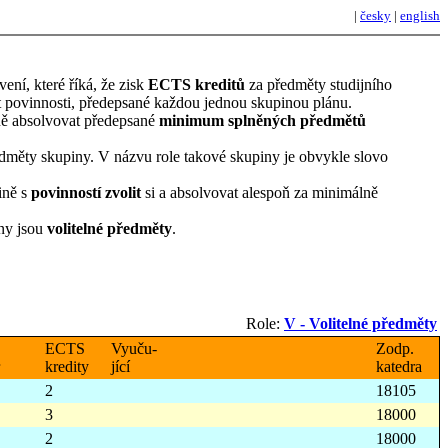
|
česky
|
english
ní, které říká, že zisk
ECTS kreditů
za předměty studijního
it povinnosti, předepsané každou jednou skupinou plánu.
ě absolvovat předepsané
minimum splněných předmětů
dměty skupiny. V názvu role takové skupiny je obvykle slovo
ině s
povinností zvolit
si a absolvovat alespoň za minimálně
ny jsou
volitelné předměty
.
Role:
V - Volitelné předměty
ECTS
Vyuču-
Zodp.
kredity
jící
katedra
2
18105
3
18000
2
18000