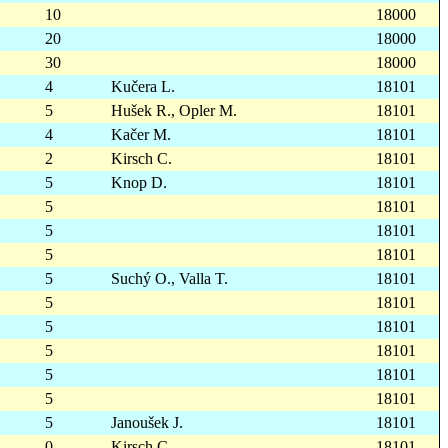
10
18000
20
18000
30
18000
4
Kučera L.
18101
5
Hušek R., Opler M.
18101
4
Kačer M.
18101
2
Kirsch C.
18101
5
Knop D.
18101
5
18101
5
18101
5
18101
5
Suchý O., Valla T.
18101
5
18101
5
18101
5
18101
5
18101
5
18101
5
Janoušek J.
18101
0
Kirsch C.
18101