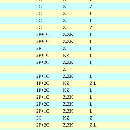
2C
Z
Z
2C
Z
L
2C
Z
L
2C
Z
Z
2P+1C
Z,ZK
L
2P+1C
Z,ZK
L
2R
Z
L
2P+1C
KZ
L
2P+2C
Z,ZK
L
Z
2P+1C
Z,ZK
L
1P+2C
KZ
Z,L
1P+2C
KZ
L
2P+1C
Z,ZK
L
2P+2C
Z,ZK
L
2P+1C
Z,ZK
L
3C
KZ
Z
2P+2C
Z,ZK
Z,L