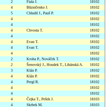
2
Fiala J.
18102
4
Blizničenko J.
18102
5
Chludil J., Pauš P.
18102
4
18102
4
18102
4
Chvosta T.
18102
4
18102
4
Evan T.
18102
4
Evan T.
18102
4
18102
2
Kroha P., Nováček T.
18102
2
Šenovský J., Houdek T., Libánská A.
18102
3
Klán P.
18102
4
Klán P.
18102
4
Pergl R.
18102
4
18102
4
18102
4
Čejka T., Pešek J.
18103
4
Skrbek M.
18103