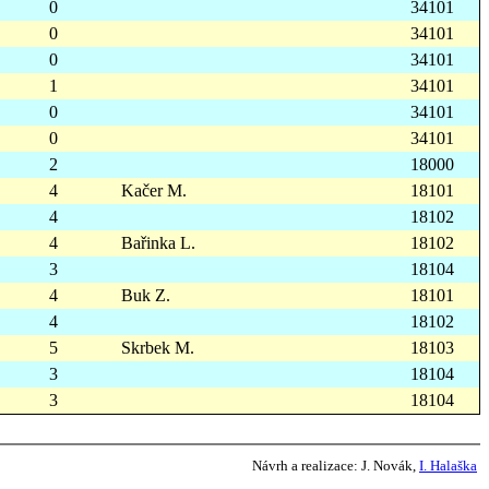
0
34101
0
34101
0
34101
1
34101
0
34101
0
34101
2
18000
4
Kačer M.
18101
4
18102
4
Bařinka L.
18102
3
18104
4
Buk Z.
18101
4
18102
5
Skrbek M.
18103
3
18104
3
18104
Návrh a realizace:
J. Novák,
I. Halaška