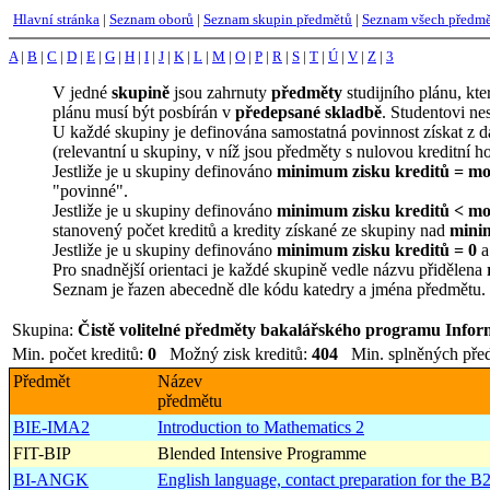
Hlavní stránka
|
Seznam oborů
|
Seznam skupin předmětů
|
Seznam všech předm
A
|
B
|
C
|
D
|
E
|
G
|
H
|
I
|
J
|
K
|
L
|
M
|
O
|
P
|
R
|
S
|
T
|
Ú
|
V
|
Z
|
3
V jedné
skupině
jsou zahrnuty
předměty
studijního plánu, kte
plánu musí být posbírán v
předepsané skladbě
. Studentovi nes
U každé skupiny je definována samostatná povinnost získat z 
(relevantní u skupiny, v níž jsou předměty s nulovou kreditní h
Jestliže je u skupiny definováno
minimum zisku kreditů =
mo
"povinné".
Jestliže je u skupiny definováno
minimum zisku kreditů < možn
stanovený počet kreditů a kredity získané ze skupiny nad
mini
Jestliže je u skupiny definováno
minimum zisku kreditů = 0
a
Pro snadnější orientaci je každé skupině vedle názvu přidělena
Seznam je řazen abecedně dle kódu katedry a jména předmětu.
Skupina:
Čistě volitelné předměty bakalářského programu Inform
Min. počet kreditů:
0
Možný zisk kreditů:
404
Min. splněných pře
Předmět
Název
předmětu
BIE-IMA2
Introduction to Mathematics 2
FIT-BIP
Blended Intensive Programme
BI-ANGK
English language, contact preparation for the B