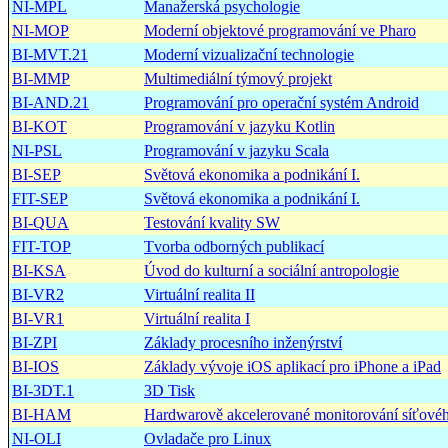
NI-MPL
Manažerská psychologie
NI-MOP
Moderní objektové programování ve Pharo
BI-MVT.21
Moderní vizualizační technologie
BI-MMP
Multimediální týmový projekt
BI-AND.21
Programování pro operační systém Android
BI-KOT
Programování v jazyku Kotlin
NI-PSL
Programování v jazyku Scala
BI-SEP
Světová ekonomika a podnikání I.
FIT-SEP
Světová ekonomika a podnikání I.
BI-QUA
Testování kvality SW
FIT-TOP
Tvorba odborných publikací
BI-KSA
Úvod do kulturní a sociální antropologie
BI-VR2
Virtuální realita II
BI-VR1
Virtuální realita I
BI-ZPI
Základy procesního inženýrství
BI-IOS
Základy vývoje iOS aplikací pro iPhone a iPad
BI-3DT.1
3D Tisk
BI-HAM
Hardwarově akcelerované monitorování síťové
NI-OLI
Ovladače pro Linux