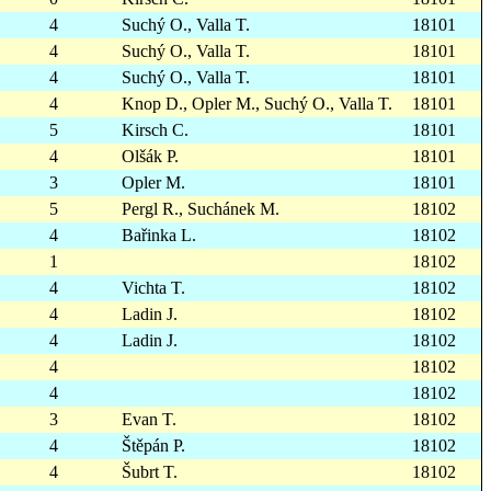
4
Suchý O., Valla T.
18101
4
Suchý O., Valla T.
18101
4
Suchý O., Valla T.
18101
4
Knop D., Opler M., Suchý O., Valla T.
18101
5
Kirsch C.
18101
4
Olšák P.
18101
3
Opler M.
18101
5
Pergl R., Suchánek M.
18102
4
Bařinka L.
18102
1
18102
4
Vichta T.
18102
4
Ladin J.
18102
4
Ladin J.
18102
4
18102
4
18102
3
Evan T.
18102
4
Štěpán P.
18102
4
Šubrt T.
18102