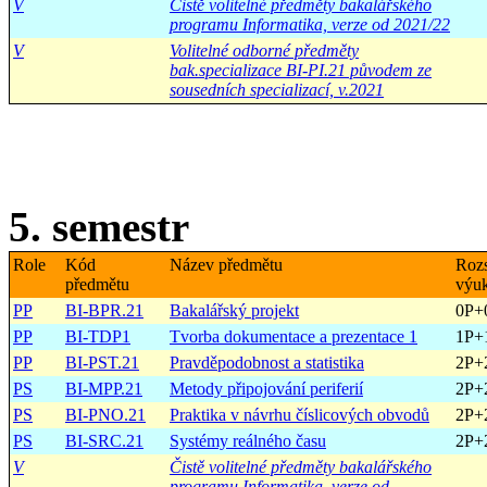
V
Čistě volitelné předměty bakalářského
programu Informatika, verze od 2021/22
V
Volitelné odborné předměty
bak.specializace BI-PI.21 původem ze
sousedních specializací, v.2021
5. semestr
Role
Kód
Název předmětu
Roz
předmětu
výu
PP
BI-BPR.21
Bakalářský projekt
0P+
PP
BI-TDP1
Tvorba dokumentace a prezentace 1
1P+
PP
BI-PST.21
Pravděpodobnost a statistika
2P+
PS
BI-MPP.21
Metody připojování periferií
2P+
PS
BI-PNO.21
Praktika v návrhu číslicových obvodů
2P+
PS
BI-SRC.21
Systémy reálného času
2P+
V
Čistě volitelné předměty bakalářského
programu Informatika, verze od