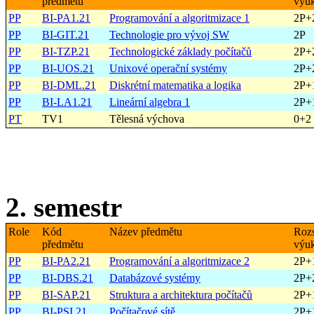
předmětu
výu
PP
BI-PA1.21
Programování a algoritmizace 1
2P+
PP
BI-GIT.21
Technologie pro vývoj SW
2P
PP
BI-TZP.21
Technologické základy počítačů
2P+
PP
BI-UOS.21
Unixové operační systémy
2P+
PP
BI-DML.21
Diskrétní matematika a logika
2P+
PP
BI-LA1.21
Lineární algebra 1
2P+
PT
TV1
Tělesná výchova
0+2
2. semestr
Role
Kód
Název předmětu
Roz
předmětu
výu
PP
BI-PA2.21
Programování a algoritmizace 2
2P+
PP
BI-DBS.21
Databázové systémy
2P+
PP
BI-SAP.21
Struktura a architektura počítačů
2P+
PP
BI-PSI.21
Počítačové sítě
2P+