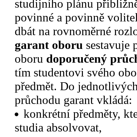
studijního plánu přibližn
povinné a povinně volite
dbát na rovnoměrné rozlo
garant oboru
sestavuje 
oboru
doporučený průc
tím studentovi svého obor
předmět. Do jednotlivýc
průchodu garant vkládá:
konkrétní předměty, kt
studia absolvovat,