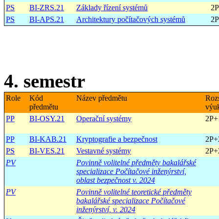
PS
BI-ZRS.21
Základy řízení systémů
2
PS
BI-APS.21
Architektury počítačových systémů
2
4. semestr
Role
Kód
Název předmětu
Roz
předmětu
výu
PP
BI-OSY.21
Operační systémy
2P+
PP
BI-KAB.21
Kryptografie a bezpečnost
2P+
PS
BI-VES.21
Vestavné systémy
2P+
PV
Povinně volitelné předměty bakalářské
specializace Počítačové inženýrství,
oblast bezpečnost v. 2024
PV
Povinně volitelné teoretické předměty
bakalářské specializace Počítačové
inženýrství, v. 2024