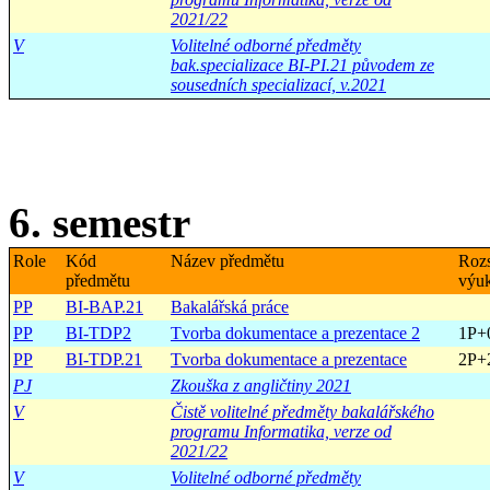
2021/22
V
Volitelné odborné předměty
bak.specializace BI-PI.21 původem ze
sousedních specializací, v.2021
6. semestr
Role
Kód
Název předmětu
Roz
předmětu
výu
PP
BI-BAP.21
Bakalářská práce
PP
BI-TDP2
Tvorba dokumentace a prezentace 2
1P+
PP
BI-TDP.21
Tvorba dokumentace a prezentace
2P+
PJ
Zkouška z angličtiny 2021
V
Čistě volitelné předměty bakalářského
programu Informatika, verze od
2021/22
V
Volitelné odborné předměty