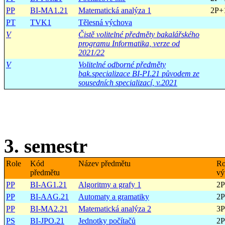
PP
BI-MA1.21
Matematická analýza 1
2P+
PT
TVK1
Tělesná výchova
V
Čistě volitelné předměty bakalářského
programu Informatika, verze od
2021/22
V
Volitelné odborné předměty
bak.specializace BI-PI.21 původem ze
sousedních specializací, v.2021
3. semestr
Role
Kód
Název předmětu
Ro
předmětu
vý
PP
BI-AG1.21
Algoritmy a grafy 1
2
PP
BI-AAG.21
Automaty a gramatiky
2
PP
BI-MA2.21
Matematická analýza 2
3
PS
BI-JPO.21
Jednotky počítačů
2