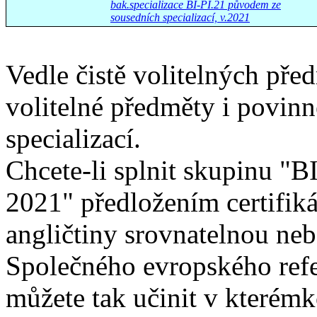
bak.specializace BI-PI.21 původem ze
sousedních specializací, v.2021
Vedle čistě volitelných pře
volitelné předměty i povin
specializací.
Chcete-li splnit skupinu "
2021" předložením certifiká
angličtiny srovnatelnou ne
Společného evropského refe
můžete tak učinit v kterém