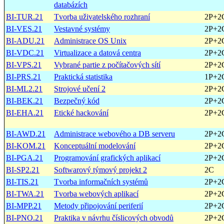
databázích
BI-TUR.21
Tvorba uživatelského rozhraní
2P+2
BI-VES.21
Vestavné systémy
2P+2
BI-ADU.21
Administrace OS Unix
2P+2
BI-VDC.21
Virtualizace a datová centra
2P+2
BI-VPS.21
Vybrané partie z počítačových sítí
2P+2
BI-PRS.21
Praktická statistika
1P+2
BI-ML2.21
Strojové učení 2
2P+2
BI-BEK.21
Bezpečný kód
2P+2
BI-EHA.21
Etické hackování
2P+2
BI-AWD.21
Administrace webového a DB serveru
2P+2
BI-KOM.21
Konceptuální modelování
2P+2
BI-PGA.21
Programování grafických aplikací
2P+2
BI-SP2.21
Softwarový týmový projekt 2
2C
BI-TIS.21
Tvorba informačních systémů
2P+2
BI-TWA.21
Tvorba webových aplikací
2P+2
BI-MPP.21
Metody připojování periferií
2P+2
BI-PNO.21
Praktika v návrhu číslicových obvodů
2P+2