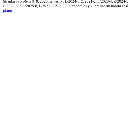
Stránka vytvořena 9. 8. 2026, semestry: L/2024-5, Z/2021-2, L/2023-4, Z/2024-
L/2022-3, Z,L/2025-6, L/2021-2, Z/2022-3, připomínky k informační náplni zasí
plánů