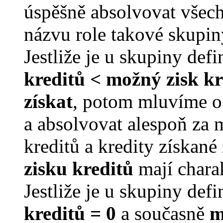
úspěšně absolvovat všec
názvu role takové skupin
Jestliže je u skupiny de
kreditů < možný zisk kre
získat
, potom mluvíme o
a absolvovat alespoň za 
kreditů a kredity získan
zisku kreditů
mají chara
Jestliže je u skupiny de
kreditů = 0
a současně
m