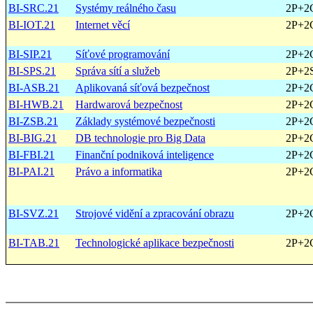
BI-SRC.21
Systémy reálného času
2P+2
BI-IOT.21
Internet věcí
2P+2
BI-SIP.21
Síťové programování
2P+2
BI-SPS.21
Správa sítí a služeb
2P+2
BI-ASB.21
Aplikovaná síťová bezpečnost
2P+2
BI-HWB.21
Hardwarová bezpečnost
2P+2
BI-ZSB.21
Základy systémové bezpečnosti
2P+2
BI-BIG.21
DB technologie pro Big Data
2P+2
BI-FBI.21
Finanční podniková inteligence
2P+2
BI-PAI.21
Právo a informatika
2P+2
BI-SVZ.21
Strojové vidění a zpracování obrazu
2P+2
BI-TAB.21
Technologické aplikace bezpečnosti
2P+2