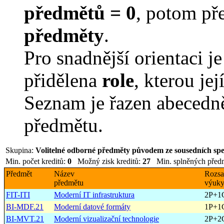
předmětů = 0
, potom př
předměty
.
Pro snadnější orientaci j
přidělena
role
, kterou je
Seznam je řazen abecedn
předmětu.
Skupina:
Volitelné odborné předměty původem ze sousedních speci
Min. počet kreditů:
0
Možný zisk kreditů:
27
Min. splněných před
Předmět
Název
Rozs
předmětu
výuk
FIT-ITI
Moderní IT infrastruktura
2P+1
BI-MDF.21
Moderní datové formáty
1P+1
BI-MVT.21
Moderní vizualizační technologie
2P+2