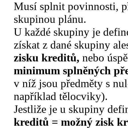
Musí splnit povinnosti, 
skupinou plánu.
U každé skupiny je defi
získat z dané skupiny al
zisku kreditů,
nebo úspě
minimum splněných př
v níž jsou předměty s nu
například tělocviky).
Jestliže je u skupiny de
kreditů =
možný zisk kr