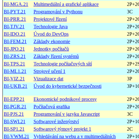
BI-MGA.21
Multimediální a grafické aplikace
2P+2
BI-PYT.21
Programování v Pythonu
3C
BI-PRR.21
Projektové řízení
2P+2
BI-TJV.21
Technologie Java
2P+2
BI-IDO.21
Úvod do DevOps
2P+2
BI-FEM.21
Základy ekonomie
2P+2
BI-JPO.21
Jednotky počítačů
2P+2
BI-ZRS.21
Základy řízení systémů
2P+2
BI-TPS.21
Technologie počítačových sítí
2P+2
BI-ML1.21
Strojové učení 1
2P+2
BI-VIZ.21
Vizualizace dat
3P
BI-UKB.21
Úvod do kybernetické bezpečnosti
3P+1
BI-EPP.21
Ekonomické podnikové procesy
2P+2
BI-PGR.21
Počítačová grafika
2P+2
BI-PJS.21
Programování v jazyku Javascript
3C
BI-SWI.21
Softwarové inženýrství
2P+1
BI-SP1.21
Softwarový týmový projekt 1
2C
BI-VWM.21
Vyhledávání na webu a v multimediálních
2P+1