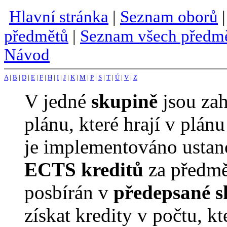
Hlavní stránka
|
Seznam oborů
předmětů
|
Seznam všech předm
Návod
A
|
B
|
D
|
E
|
F
|
H
|
I
|
J
|
K
|
M
|
P
|
S
|
T
|
Ú
|
V
|
Z
V jedné
skupině
jsou za
plánu, které hrají v plán
je implementováno ustanov
ECTS kreditů
za předmě
posbírán v
předepsané s
získat kredity v počtu, k