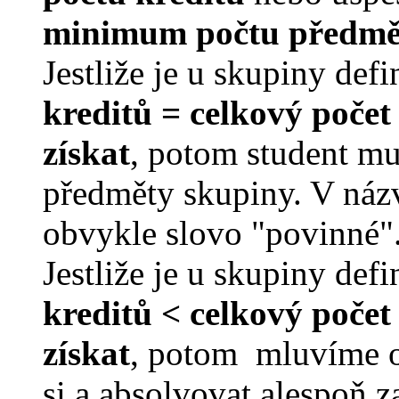
minimum počtu předmě
Jestliže je u skupiny de
kreditů =
celkový počet 
získat
, potom student mu
předměty skupiny. V názv
obvykle slovo "povinné"
Jestliže je u skupiny de
kreditů <
celkový počet 
získat
, potom
mluvíme o
si a absolvovat alespoň 