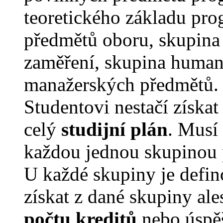
teoretického základu pr
předmětů oboru, skupina
zaměření, skupina human
manažerských předmětů.
Studentovi nestačí získa
celý
studijní plán
. Musí
každou jednou skupinou 
U každé skupiny je defi
získat z dané skupiny al
počtu kreditů
nebo úspě