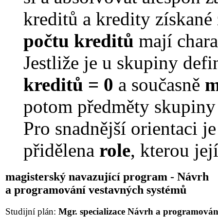
kreditů a kredity získan
počtu kreditů
mají char
Jestliže je u skupiny de
kreditů = 0
a současně
m
potom předměty skupiny
Pro snadnější orientaci j
přidělena
role
, kterou je
magisterský navazující program - Návrh
a programování vestavných systémů
Studijní plán:
Mgr. specializace Návrh a programován