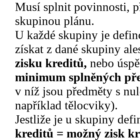
Musí splnit povinnosti, 
skupinou plánu.
U každé skupiny je defi
získat z dané skupiny al
zisku kreditů,
nebo úspě
minimum splněných př
v níž jsou předměty s nu
například tělocviky).
Jestliže je u skupiny de
kreditů =
možný zisk kr