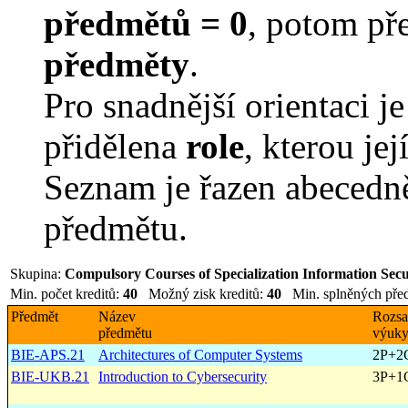
předmětů = 0
, potom př
předměty
.
Pro snadnější orientaci j
přidělena
role
, kterou je
Seznam je řazen abecedn
předmětu.
Skupina:
Compulsory Courses of Specialization Information Secur
Min. počet kreditů:
40
Možný zisk kreditů:
40
Min. splněných pře
Předmět
Název
Rozs
předmětu
výuk
BIE-APS.21
Architectures of Computer Systems
2P+2
BIE-UKB.21
Introduction to Cybersecurity
3P+1