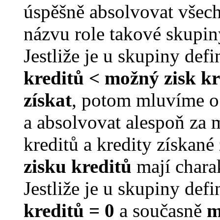
úspěšně absolvovat všec
názvu role takové skupin
Jestliže je u skupiny de
kreditů < možný zisk kre
získat
, potom mluvíme o
a absolvovat alespoň za 
kreditů a kredity získan
zisku kreditů
mají chara
Jestliže je u skupiny de
kreditů = 0
a současně
m