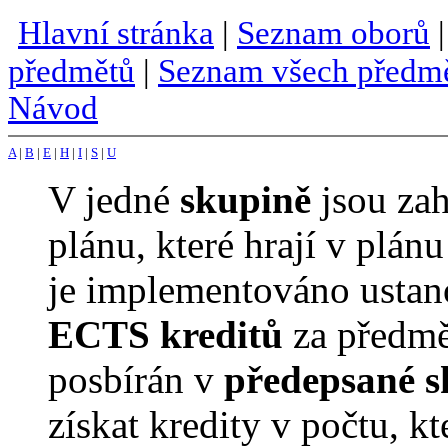
Hlavní stránka
|
Seznam oborů
předmětů
|
Seznam všech předm
Návod
A
|
B
|
E
|
H
|
I
|
S
|
U
V jedné
skupině
jsou za
plánu, které hrají v plán
je implementováno ustanov
ECTS kreditů
za předmě
posbírán v
předepsané s
získat kredity v počtu, k