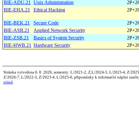
BIE-ADU.21
Unix Administration
2P+2
BIE-EHA.21
Ethical Hacking
2P+2
BIE-BEK.21
Secure Code
2P+2
BIE-ASB.21
Applied Network Security
2P+2
BIE-ZSB.21
Basics of System Security
2P+2
BIE-HWB.21
Hardware Security
2P+2
Stránka vytvořena 6. 8. 2026, semestry: L/2021-2, Z,L/2024-5, L/2023-4, Z/202
Z/2026-7, L/2022-3, Z/2023-4, L/2025-6, připomínky k informační náplni zasíle
plánů