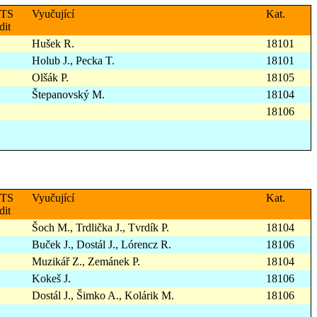
TS
Vyučující
Kat.
dit
Hušek R.
18101
Holub J., Pecka T.
18101
Olšák P.
18105
Štepanovský M.
18104
18106
TS
Vyučující
Kat.
dit
Šoch M., Trdlička J., Tvrdík P.
18104
Buček J., Dostál J., Lórencz R.
18106
Muzikář Z., Zemánek P.
18104
Kokeš J.
18106
Dostál J., Šimko A., Kolárik M.
18106