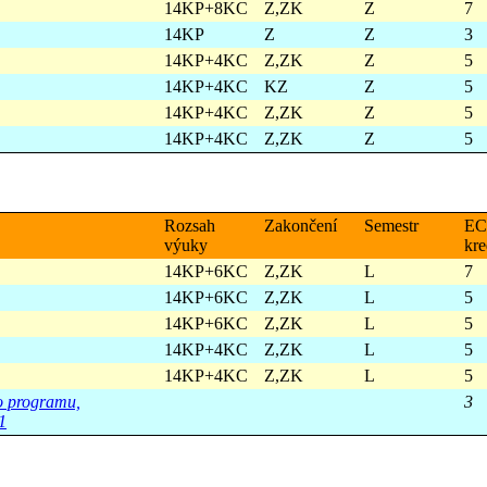
14KP+8KC
Z,ZK
Z
7
14KP
Z
Z
3
14KP+4KC
Z,ZK
Z
5
14KP+4KC
KZ
Z
5
14KP+4KC
Z,ZK
Z
5
14KP+4KC
Z,ZK
Z
5
Rozsah
Zakončení
Semestr
EC
výuky
kre
14KP+6KC
Z,ZK
L
7
14KP+6KC
Z,ZK
L
5
14KP+6KC
Z,ZK
L
5
14KP+4KC
Z,ZK
L
5
14KP+4KC
Z,ZK
L
5
ho programu,
3
1