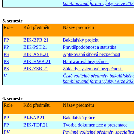
kombinovaná forma výuky, verze 202
5. semestr
Role
Kód předmětu
Název předmětu
PP
BIK-BPR.21
Bakalářský projekt
PP
BIK-PST.21
Pravděpodobnost a statistika
PS
BIK-ASB.21
Aplikovaná síťová bezpečnost
PS
BIK-HWB.21
Hardwarová bezpečnost
PS
BIK-ZSB.21
Základy systémové bezpečnosti
V
Čistě volitelné předměty bakalářské
kombinovaná forma výuky, verze 202
6. semestr
Role
Kód předmětu
Název předmětu
PP
BI-BAP.21
Bakalářská práce
PP
BIK-TDP.21
Tvorba dokumentace a prezentace
PV
Povinně volitelné předměty specializ