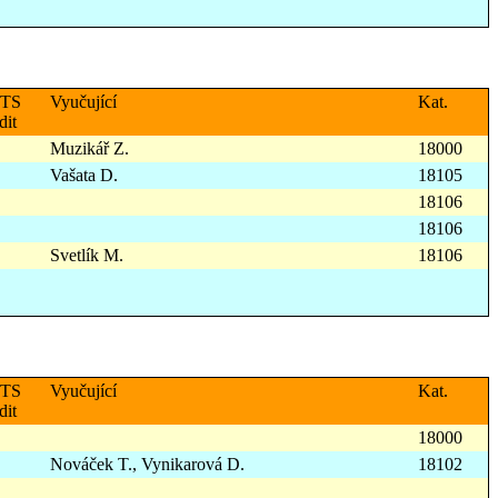
TS
Vyučující
Kat.
dit
Muzikář Z.
18000
Vašata D.
18105
18106
18106
Svetlík M.
18106
TS
Vyučující
Kat.
dit
18000
Nováček T., Vynikarová D.
18102