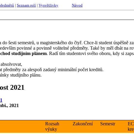
předmětů
|
Seznam rolí
|
Vysvětlivky
Návod
do šesti semestrů, u magisterského do čtyř. Chce-li student úspěšně z
o především povinné a povinně volitelné předměty. Také by měl dbát na 
chod studijním plánem
. Radí tím studentovi svého oboru, kdy si za
absolvovat,
at předměty za alespoň zadaný minimální počet kreditů.
ínky studijního plánu.
ost 2021
21
mbi., 2021
Rozsah
Zakončení
Semestr
EC
výuky
kre