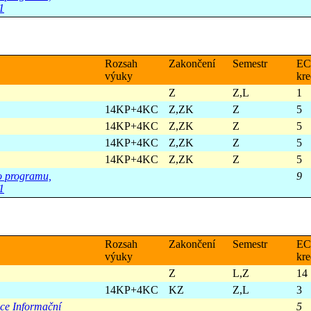
1
Rozsah
Zakončení
Semestr
EC
výuky
kre
Z
Z,L
1
14KP+4KC
Z,ZK
Z
5
14KP+4KC
Z,ZK
Z
5
14KP+4KC
Z,ZK
Z
5
14KP+4KC
Z,ZK
Z
5
ho programu,
9
1
Rozsah
Zakončení
Semestr
EC
výuky
kre
Z
L,Z
14
14KP+4KC
KZ
Z,L
3
ace Informační
5