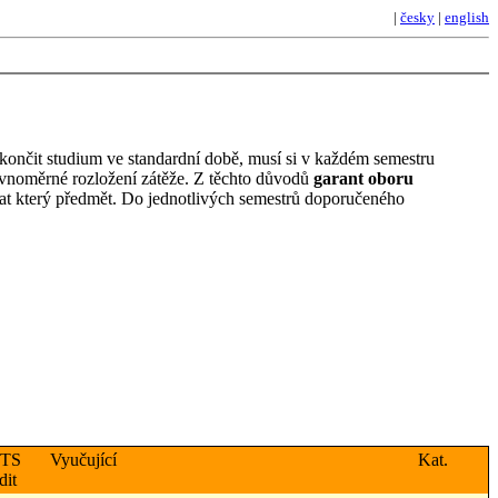
|
česky
|
english
akončit studium ve standardní době, musí si v každém semestru
rovnoměrné rozložení zátěže. Z těchto důvodů
garant oboru
psat který předmět. Do jednotlivých semestrů doporučeného
TS
Vyučující
Kat.
dit