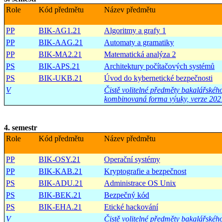
Role
Kód předmětu
Název předmětu
PP
BIK-AG1.21
Algoritmy a grafy 1
PP
BIK-AAG.21
Automaty a gramatiky
PP
BIK-MA2.21
Matematická analýza 2
PS
BIK-APS.21
Architektury počítačových systémů
PS
BIK-UKB.21
Úvod do kybernetické bezpečnosti
V
Čistě volitelné předměty bakalářské
kombinovaná forma výuky, verze 202
4. semestr
Role
Kód předmětu
Název předmětu
PP
BIK-OSY.21
Operační systémy
PP
BIK-KAB.21
Kryptografie a bezpečnost
PS
BIK-ADU.21
Administrace OS Unix
PS
BIK-BEK.21
Bezpečný kód
PS
BIK-EHA.21
Etické hackování
V
Čistě volitelné předměty bakalářské