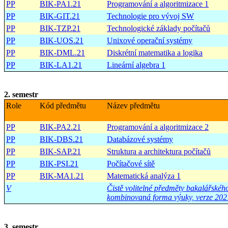
PP
BIK-PA1.21
Programování a algoritmizace 1
PP
BIK-GIT.21
Technologie pro vývoj SW
PP
BIK-TZP.21
Technologické základy počítačů
PP
BIK-UOS.21
Unixové operační systémy
PP
BIK-DML.21
Diskrétní matematika a logika
PP
BIK-LA1.21
Lineární algebra 1
2. semestr
Role
Kód předmětu
Název předmětu
PP
BIK-PA2.21
Programování a algoritmizace 2
PP
BIK-DBS.21
Databázové systémy
PP
BIK-SAP.21
Struktura a architektura počítačů
PP
BIK-PSI.21
Počítačové sítě
PP
BIK-MA1.21
Matematická analýza 1
V
Čistě volitelné předměty bakalářské
kombinovaná forma výuky, verze 202
3. semestr