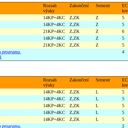
Rozsah
Zakončení
Semestr
EC
výuky
kre
14KP+4KC
Z,ZK
Z
5
14KP+4KC
Z,ZK
Z
5
21KP+4KC
Z,ZK
Z
6
14KP+4KC
Z,ZK
Z
5
21KP+2KC
Z,ZK
Z
5
ho programu,
4
1
Rozsah
Zakončení
Semestr
EC
výuky
kre
14KP+4KC
Z,ZK
L
5
14KP+4KC
Z,ZK
L
5
14KP+4KC
Z,ZK
L
5
14KP+4KC
Z,ZK
L
5
14KP+4KC
Z,ZK
L
5
ho programu,
5