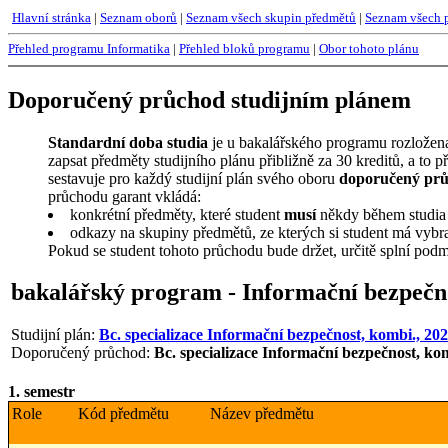
Hlavní stránka
|
Seznam oborů
|
Seznam všech skupin předmětů
|
Seznam všech 
Přehled programu Informatika
|
Přehled bloků programu
|
Obor tohoto plánu
Doporučený průchod studijním plánem
Standardní doba studia
je u bakalářského programu rozložena 
zapsat předměty studijního plánu přibližně za 30 kreditů, a t
sestavuje pro každý studijní plán svého oboru
doporučený prů
průchodu garant vkládá:
konkrétní předměty, které student
musí
někdy během studia 
odkazy na skupiny předmětů, ze kterých si student má vybr
Pokud se student tohoto průchodu bude držet, určitě splní podm
bakalářský program - Informační bezpečn
Studijní plán:
Bc. specializace Informační bezpečnost, kombi., 20
Doporučený průchod:
Bc. specializace Informační bezpečnost, ko
1. semestr
Role
Kód předmětu
Název předmětu