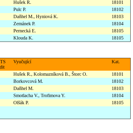
Hušek R.
18101
Pulc P.
18102
Daňhel M., Hyniová K.
18103
Zemánek P.
18104
Pernecká E.
18105
Klouda K.
18105
TS
Vyučující
Kat.
dit
Hušek R., Kolomazníková B., Štorc O.
18101
Borkovcová M.
18102
Daňhel M.
18103
Smotlacha V., Trofimova Y.
18104
Olšák P.
18105